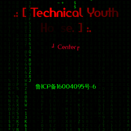
.
:
[
T
e
c
h
n
i
c
a
l
Y
o
u
t
h
H
o
u
s
e
.
]
:
.
┛
Center
┏
鲁ICP备16004095号-6